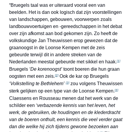
“Bruegels taal was er uiteraard vooral een van
beelden. Het is dan ook logisch dat zijn voorstellingen
van landschappen, gebouwen, voorwerpen zoals
landbouwvoertuigen en -gereedschappen in het debat
over zijn afkomst aan bod gekomen zijn. Zo heeft de
volkskundige Jan Theuwissen erop gewezen dat de
graanoogst in de Loonse Kempen met de zeis
gebeurde terwijl dit in andere streken van de
Nederlanden meestal gebeurde met sikkel en haak.
[1]
Bruegels
‘De korenoogst’
toont boeren die hun graan
oogsten met een zeis.
Ook de kar op Bruegels
[2]
‘Volkstelling te Bethlehem’
zou volgens Theuwissen
[3]
sterk gelijken op een type van de Loonse Kempen.
[4]
Claessens en Rousseau menen dat het werk van de
schilder een
‘verbazende kennis van het leven, het
werk, de gebruiken, de houdingen en de klederdracht
van de boeren onthult, een kennis die veel verder gaat
dan die welke hij zich tijdens gewone bezoeken aan