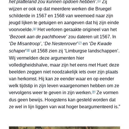
het platteland zou kunnen opdoen hebben’
.
Zij
[5]
wijzen er ook op dat meerdere werken die Bruegel
schilderde in 1567 en 1568 van weemoed naar zijn
jeugd lijken te getuigen en aangeven dat hij zijn einde
voorvoelde.
Het verloren geraakte origineel van het
[6]
‘
Bezoek aan de pachthoeve’
zou dateren uit 1567. In
‘
De Misantroop’
, ‘
De Nestenrover
’
en ‘
De Kwade
[7]
schaper
’
uit 1568 zien zij ‘Limburgse landschappen’.
[8]
Wij vermelden deze argumenten hier
volledigheidshalve, maar zijn het eens met Huet: deze
beelden zeggen niet noodzakelijk iets over zijn plaats
van herkomst. Hij kan ze eender waar en op eender
welk tijdstip in zijn leven waargenomen hebben om ze
vervolgens weer te geven in zijn werken.
Ze vormen
[9]
dus geen bewijs. Hoogstens kan gesteld worden dat
ze wel in lijn liggen van wat hoger beargumenteerd is.”