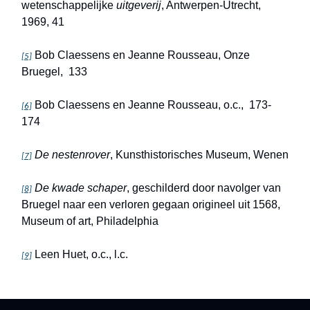
wetenschappelijke
uitgeverij
, Antwerpen-Utrecht,
1969, 41
Bob Claessens en Jeanne Rousseau, Onze
[5]
Bruegel, 133
Bob Claessens en Jeanne Rousseau, o.c., 173-
[6]
174
De nestenrover
, Kunsthistorisches Museum, Wenen
[7]
De kwade schaper
, geschilderd door navolger van
[8]
Bruegel naar een verloren gegaan origineel uit 1568,
Museum of art, Philadelphia
Leen Huet, o.c., l.c.
[9]