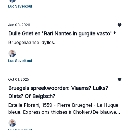
Luc Savelkoul
Jan 03, 2026
Dulle Griet en 'Rari Nantes in gurgite vasto' *
Bruegeliaanse idylles.
Luc Savelkoul
Oct 01, 2025
Bruegels spreekwoorden: Vlaams? Luiks?
Diets? Of Belgisch?
Estelle Florani, 1559 - Pierre Brueghel - La Huque
bleue. Expressions thioises à Chokier.(De blauwe
huyck. Dietse uitdrukkingen in Tchôkire).