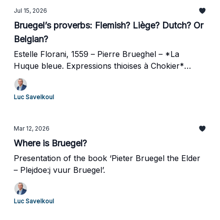
Jul 15, 2026
Bruegel’s proverbs: Flemish? Liège? Dutch? Or
Belgian?
Estelle Florani, 1559 – Pierre Brueghel – *La
Huque bleue. Expressions thioises à Chokier*
(*The Blue Huyck. Dutch expressions in
Chokire*).
Luc Savelkoul
Mar 12, 2026
Where is Bruegel?
Presentation of the book ‘Pieter Bruegel the Elder
– Plejdoe:j vuur Bruegel’.
Luc Savelkoul