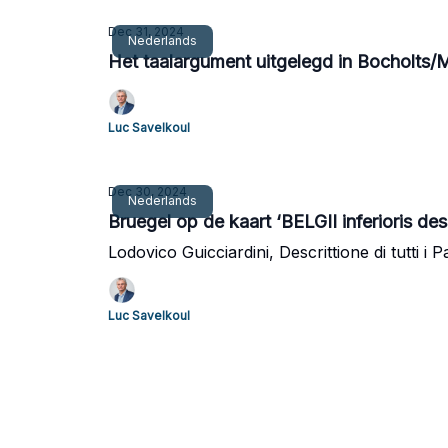
Dec 31, 2024
Nederlands
Het taalargument uitgelegd in Bocholts
Luc Savelkoul
Dec 30, 2024
Nederlands
Bruegel op de kaart ‘BELGII inferioris d
Lodovico Guicciardini, Descrittione di tutti i 
Luc Savelkoul