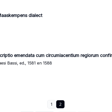
/Maaskempens dialect
escriptio emendata cum circumiacentium regiorum confi
Paesi Bassi, ed., 1581 en 1588
1
2