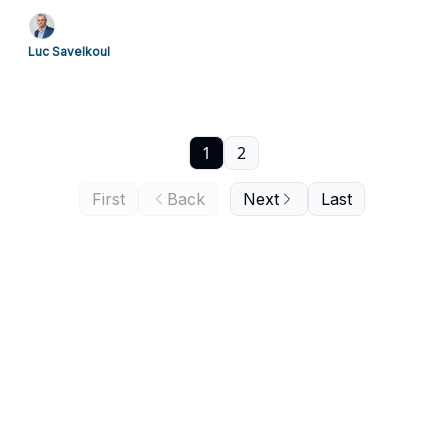
Luc Savelkoul
1
2
First
Back
Next
Last