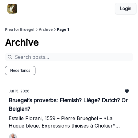
Login
Pieter Bruegel de Oude. Het boek
Nederlands
Plea for Bruegel
Archive
Page 1
Archive
Nederlands
Jul 15, 2026
Bruegel’s proverbs: Flemish? Liège? Dutch? Or
Belgian?
Estelle Florani, 1559 – Pierre Brueghel – *La
Huque bleue. Expressions thioises à Chokier*
(*The Blue Huyck. Dutch expressions in Chokire*).