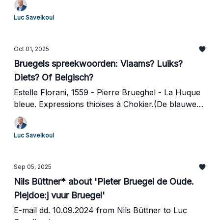
Luc Savelkoul
Oct 01, 2025
Bruegels spreekwoorden: Vlaams? Luiks?
Diets? Of Belgisch?
Estelle Florani, 1559 - Pierre Brueghel - La Huque
bleue. Expressions thioises à Chokier.(De blauwe
huyck. Dietse uitdrukkingen in Tchôkire).
Luc Savelkoul
Sep 05, 2025
Nils Büttner* about 'Pieter Bruegel de Oude.
Plejdoe:j vuur Bruegel'
E-mail dd. 10.09.2024 from Nils Büttner to Luc